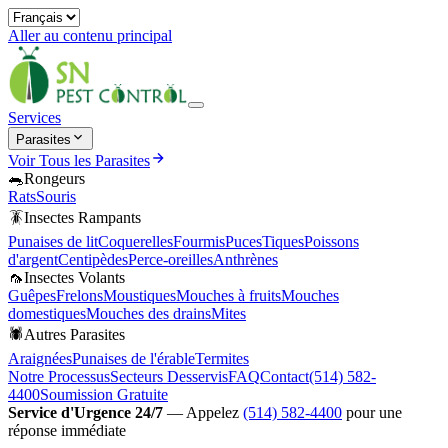
Aller au contenu principal
Services
Parasites
Voir Tous les Parasites
🐀
Rongeurs
Rats
Souris
🪳
Insectes Rampants
Punaises de lit
Coquerelles
Fourmis
Puces
Tiques
Poissons
d'argent
Centipèdes
Perce-oreilles
Anthrènes
🦟
Insectes Volants
Guêpes
Frelons
Moustiques
Mouches à fruits
Mouches
domestiques
Mouches des drains
Mites
🕷️
Autres Parasites
Araignées
Punaises de l'érable
Termites
Notre Processus
Secteurs Desservis
FAQ
Contact
(514) 582-
4400
Soumission Gratuite
Service d'Urgence 24/7
—
Appelez
(514) 582-4400
pour une
réponse immédiate